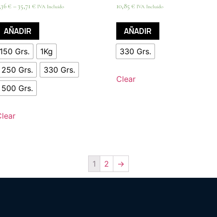
,36
€
–
35,71
€
10,85
€
IVA Incluido
IVA Incluido
AÑADIR
AÑADIR
150 Grs.
1Kg
330 Grs.
250 Grs.
330 Grs.
Clear
500 Grs.
Clear
1
2
→