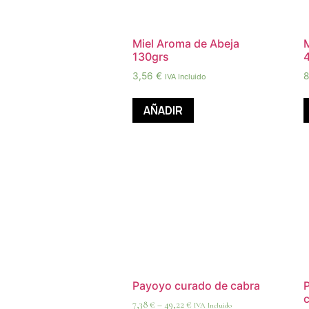
Miel Aroma de Abeja
130grs
3,56
€
IVA Incluido
AÑADIR
Payoyo curado de cabra
7,38
€
–
49,22
€
IVA Incluido