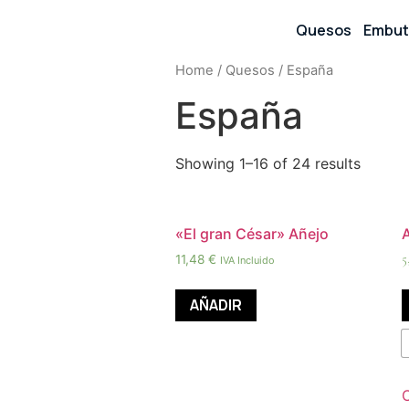
Quesos
Embut
Home
/
Quesos
/ España
España
Showing 1–16 of 24 results
«El gran César» Añejo
5
11,48
€
IVA Incluido
AÑADIR