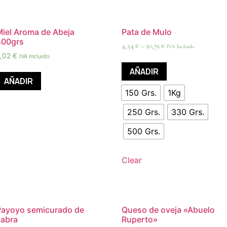
Miel Aroma de Abeja
Pata de Mulo
400grs
4,54
€
–
30,79
€
IVA Incluido
8,02
€
IVA Incluido
AÑADIR
AÑADIR
150 Grs.
1Kg
250 Grs.
330 Grs.
500 Grs.
Clear
Payoyo semicurado de
Queso de oveja «Abuelo
cabra
Ruperto»