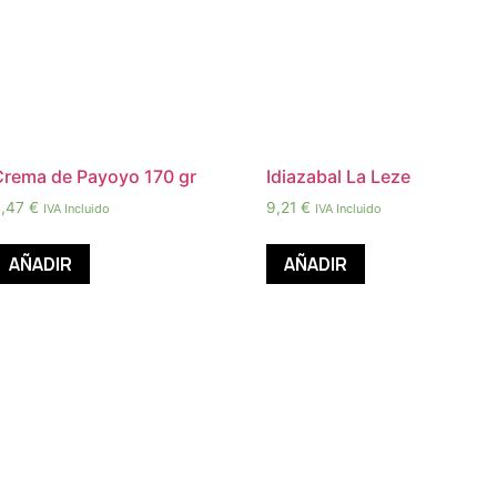
Crema de Payoyo 170 gr
Idiazabal La Leze
9,47
€
9,21
€
IVA Incluido
IVA Incluido
AÑADIR
AÑADIR