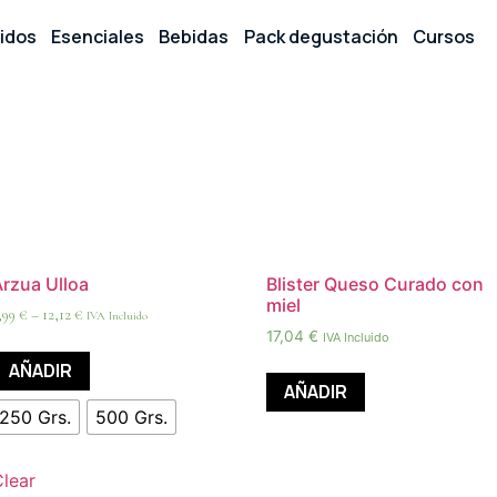
idos
Esenciales
Bebidas
Pack degustación
Cursos
Arzua Ulloa
Blister Queso Curado con
miel
,99
€
–
12,12
€
IVA Incluido
17,04
€
IVA Incluido
AÑADIR
AÑADIR
250 Grs.
500 Grs.
Clear