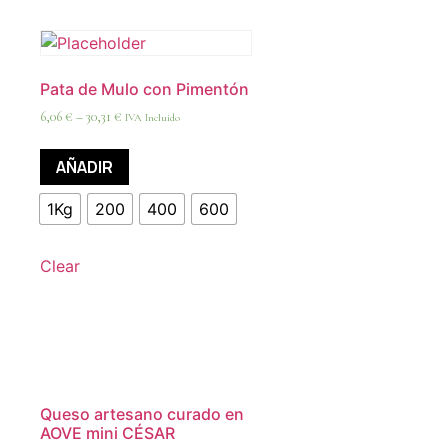
Pata de Mulo con Pimentón
6,06
€
–
30,31
€
IVA Incluido
AÑADIR
1Kg
200
400
600
Clear
Queso artesano curado en
AOVE mini CÉSAR