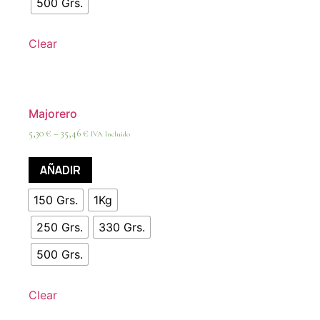
500 Grs.
Clear
Majorero
5,30
€
–
35,46
€
IVA Incluido
AÑADIR
150 Grs.
1Kg
250 Grs.
330 Grs.
500 Grs.
Clear