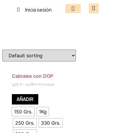
Inicia sesión
Cabrales con DOP
4,67
€
–
31,68
€
IVA Incluido
AÑADIR
150 Grs.
1Kg
250 Grs.
330 Grs.