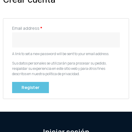
Email address
*
A link to set a new password will be sent to your email address.
Sus datos personales se utilizarán para procesar su pedido,
respaldar su experiencia en este sitio web y para otros fines
descritos en nuestra política de privacidad.
Register
Iniciar sesión