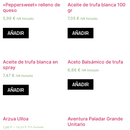
«Peppersweet» relleno de
Aceite de trufa blanca 100
queso
gr
5,99
€
7,05
€
IVA Incluido
IVA Incluido
AÑADIR
AÑADIR
Aceite de trufa blanca en
Aceto Balsámico de trufa
spray
6,66
€
IVA Incluido
7,47
€
IVA Incluido
AÑADIR
AÑADIR
Arzua Ulloa
Aventura Paladar Grande
Unitario
5,99
€
–
12,12
€
IVA Incluido