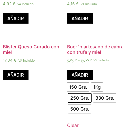
4,92
€
4,16
€
IVA Incluido
IVA Incluido
AÑADIR
AÑADIR
Blister Queso Curado con
Boer`n artesano de cabra
miel
con trufa y miel
5,85
€
–
39,08
€
17,04
€
IVA Incluido
IVA Incluido
AÑADIR
AÑADIR
150 Grs.
1Kg
250 Grs.
330 Grs.
500 Grs.
Clear