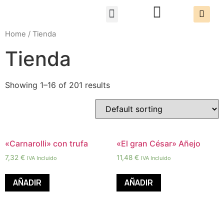
Packs Degustación
Home
/ Tienda
Tienda
Showing 1–16 of 201 results
«Carnarolli» con trufa
«El gran César» Añejo
7,32
€
11,48
€
IVA Incluido
IVA Incluido
AÑADIR
AÑADIR