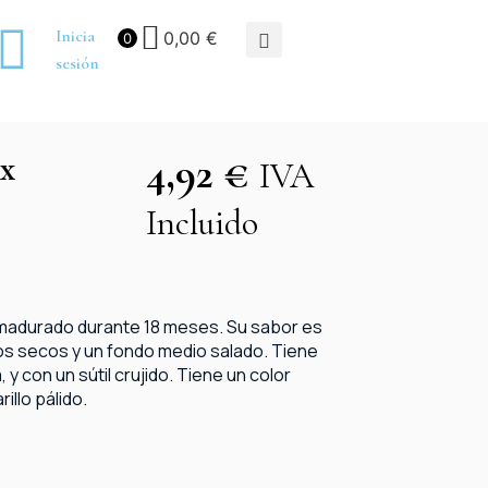
Inicia
0,00
€
0
sesión
ox
4,92
€
IVA
Incluido
 madurado durante 18 meses. Su sabor es
os secos y un fondo medio salado. Tiene
y con un sútil crujido. Tiene un color
illo pálido.