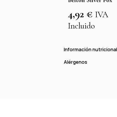
Belton Silver Fox
4,92
€
IVA
Incluido
Información nutricional
Alérgenos