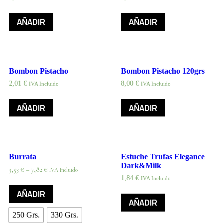
AÑADIR
AÑADIR
Bombon Pistacho
Bombon Pistacho 120grs
2,01
€
8,00
€
IVA Incluido
IVA Incluido
AÑADIR
AÑADIR
Burrata
Estuche Trufas Elegance
Dark&Milk
3,53
€
–
7,82
€
IVA Incluido
1,84
€
IVA Incluido
AÑADIR
AÑADIR
250 Grs.
330 Grs.