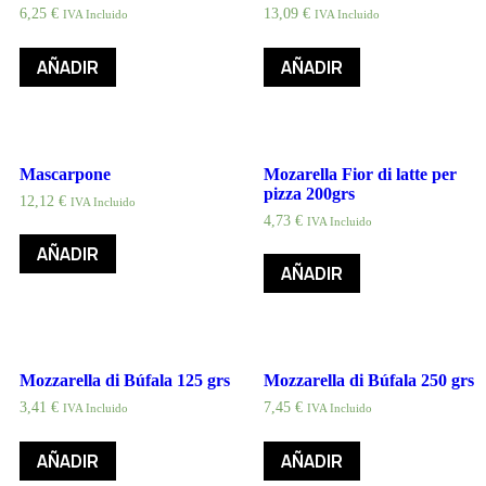
6,25
€
13,09
€
IVA Incluido
IVA Incluido
AÑADIR
AÑADIR
Mascarpone
Mozarella Fior di latte per
pizza 200grs
12,12
€
IVA Incluido
4,73
€
IVA Incluido
AÑADIR
AÑADIR
Mozzarella di Búfala 125 grs
Mozzarella di Búfala 250 grs
3,41
€
7,45
€
IVA Incluido
IVA Incluido
AÑADIR
AÑADIR