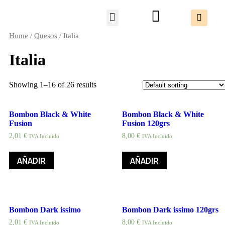
Packs Degustación
Home
/
Quesos
/ Italia
Italia
Showing 1–16 of 26 results
Bombon Black & White
Bombon Black & White
Fusion
Fusion 120grs
2,01
€
8,00
€
IVA Incluido
IVA Incluido
AÑADIR
AÑADIR
Bombon Dark issimo
Bombon Dark issimo 120grs
2,01
€
8,00
€
IVA Incluido
IVA Incluido