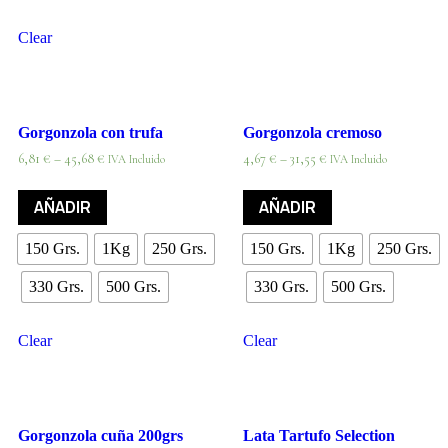
Clear
Gorgonzola con trufa
Gorgonzola cremoso
6,81
€
–
45,68
€
4,67
€
–
31,55
€
IVA Incluido
IVA Incluido
AÑADIR
AÑADIR
150 Grs.
1Kg
250 Grs.
150 Grs.
1Kg
250 Grs.
330 Grs.
500 Grs.
330 Grs.
500 Grs.
Clear
Clear
Gorgonzola cuña 200grs
Lata Tartufo Selection