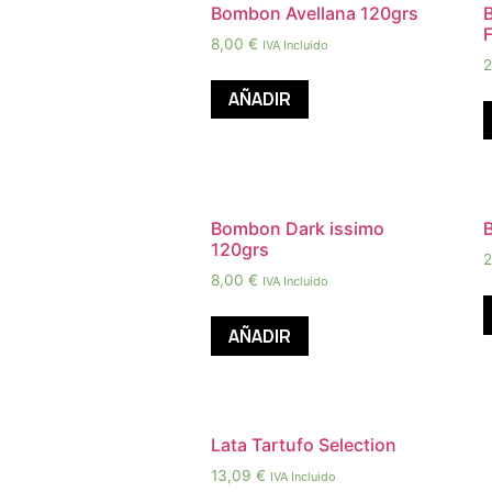
Bombon Avellana 120grs
8,00
€
IVA Incluido
2
AÑADIR
Bombon Dark issimo
120grs
2
8,00
€
IVA Incluido
AÑADIR
Lata Tartufo Selection
13,09
€
IVA Incluido