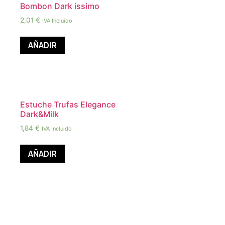
Bombon Dark issimo
2,01
€
IVA Incluido
AÑADIR
Estuche Trufas Elegance
Dark&Milk
1,84
€
IVA Incluido
AÑADIR