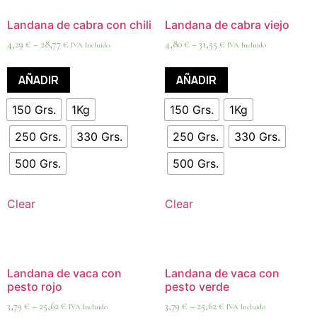
Landana de cabra con chili
Landana de cabra viejo
4,29
€
–
28,77
€
4,80
€
–
31,55
€
IVA Incluido
IVA Incluido
AÑADIR
AÑADIR
150 Grs.
1Kg
150 Grs.
1Kg
250 Grs.
330 Grs.
250 Grs.
330 Grs.
500 Grs.
500 Grs.
Clear
Clear
Landana de vaca con
Landana de vaca con
pesto rojo
pesto verde
3,79
€
–
25,62
€
3,79
€
–
25,62
€
IVA Incluido
IVA Incluido