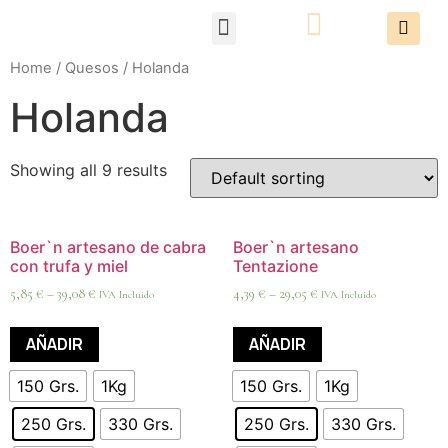
Packs Degustación
Home
/
Quesos
/ Holanda
Holanda
Showing all 9 results
Boer`n artesano de cabra
Boer`n artesano
con trufa y miel
Tentazione
5,85
€
–
39,08
€
4,39
€
–
29,05
€
IVA Incluido
IVA Incluido
AÑADIR
AÑADIR
150 Grs.
1Kg
150 Grs.
1Kg
250 Grs.
330 Grs.
250 Grs.
330 Grs.