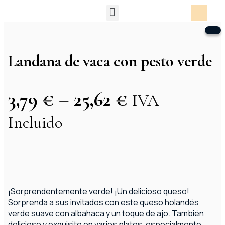
Packs Degustación
Landana de vaca con pesto verde
3,79
€
–
25,62
€
IVA
Incluido
¡Sorprendentemente verde! ¡Un delicioso queso!
Sorprenda a sus invitados con este queso holandés
verde suave con albahaca y un toque de ajo. También
delicioso y exquisito en varios platos, especialmente