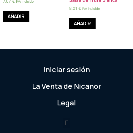
Salsa de Trufa Blanca
7,07
€
IVA Incluido
8,01
€
IVA Incluido
AÑADIR
AÑADIR
Iniciar sesión
La Venta de Nicanor
Legal