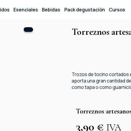
idos
Esenciales
Bebidas
Pack degustación
Cursos
Torreznos artes
Trozos de tocino cortados 
aporta una gran cantidad d
como tapa o como guarnici
Torreznos artesano
3,90
€
IVA