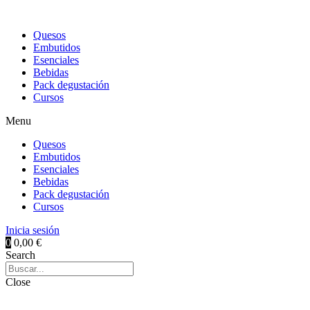
Quesos
Embutidos
Esenciales
Bebidas
Pack degustación
Cursos
Menu
Quesos
Embutidos
Esenciales
Bebidas
Pack degustación
Cursos
Inicia sesión
0
0,00
€
Search
Close