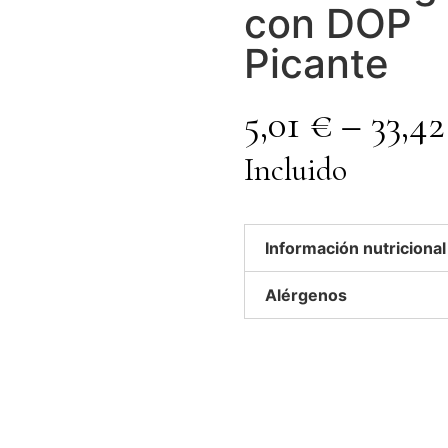
con DOP
Picante
5,01
€
–
33,4
Incluido
Información nutricional
Alérgenos