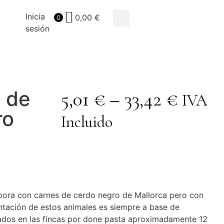
Inicia
0,00
€
0
sesión
 de
5,01
€
–
33,42
€
IVA
ro
Incluido
bora con carnes de cerdo negro de Mallorca pero con
ntación de estos animales es siempre a base de
vados en las fincas por done pasta aproximadamente 12