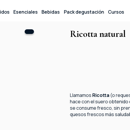
idos
Esenciales
Bebidas
Pack degustación
Cursos
Ricotta natural
Llamamos
Ricotta
(o reques
hace con el suero obtenido 
se consume fresco, sin prens
quesos frescos más saludabl