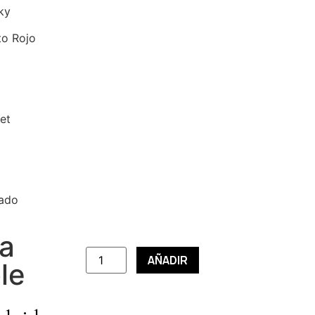
ky
to Rojo
et
zado
ja
AÑADIR
le