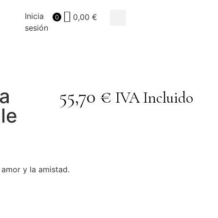
Inicia
0,00
€
0
sesión
ja
55,70
€
IVA Incluido
le
l amor y la amistad.