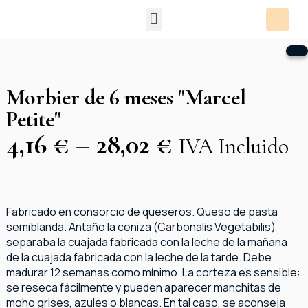
Packs Degustación
Morbier de 6 meses "Marcel
Petite"
4,16
€
–
28,02
€
IVA Incluido
Fabricado en consorcio de queseros. Queso de pasta
semiblanda. Antaño la ceniza (Carbonalis Vegetabilis)
separaba la cuajada fabricada con la leche de la mañana
de la cuajada fabricada con la leche de la tarde. Debe
madurar 12 semanas como mínimo. La corteza es sensible:
se reseca fácilmente y pueden aparecer manchitas de
moho grises, azules o blancas. En tal caso, se aconseja