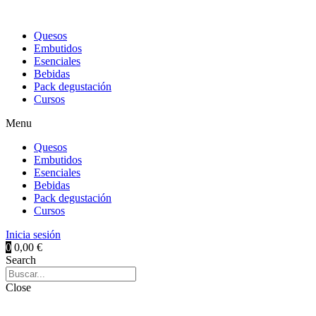
Quesos
Embutidos
Esenciales
Bebidas
Pack degustación
Cursos
Menu
Quesos
Embutidos
Esenciales
Bebidas
Pack degustación
Cursos
Inicia sesión
0
0,00
€
Search
Close