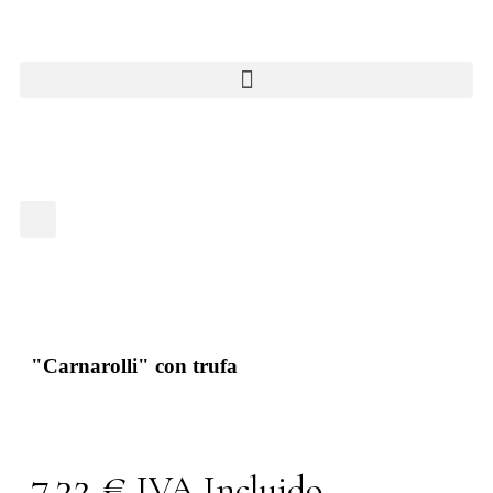
"Carnarolli" con trufa
7,32
€
IVA Incluido