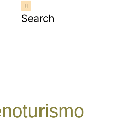
Search
enotu
r
ismo