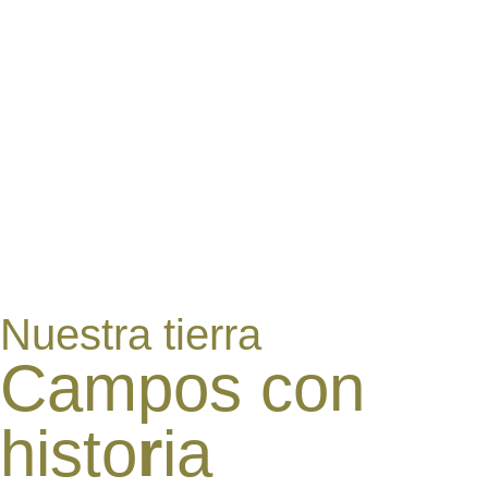
Nuestra tierra
Campos con
histo
r
ia